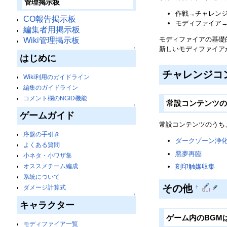
管理掲示板
作戦→チャレン
CO報告掲示板
モディファイア
編集者用掲示板
モディファイアの基礎
Wiki管理掲示板
新しいモディファイア
↑
はじめに
チャレンジコ
Wiki利用のガイドライン
編集のガイドライン
コメント欄のNGID機能
常設コンテンツ
↑
ゲームガイド
常設コンテンツのうち
序盤の手引き
ダークゾーン浄
よくある質問
悪夢再臨
…毎週
小ネタ・小ワザ集
刻印触媒収集
…
オススメチーム編成
系統について
その他
ダメージ計算式
†
↑
キャラクター
ゲーム内のBGM
モディファイア一覧