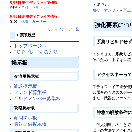
5月6日 新モディファイア情報
可能です。
Sﾗﾝｸ：
三相・ブラフマー
雛心・オシリス
＋
冥王
5月6日 新モディファイア情報
Sﾗﾝｸ：
伐滅・カーリー
強化要素につ
モディファイア一覧
+
実装履歴
系統リビルドせ
トップページへ
PCでプレイする方法
できません。
系統リビ
↑
そのため、まずは系統
掲示板
↑
アクセスキーっ
交流用掲示板
雑談掲示板
モディファイア達が使
フレンド募集板
武器そのもののステー
また、武器にファンク
ギルドメンバー募集板
↑
攻略掲示板
神格の解放条件
質問掲示板
情報提供掲示板
「個人訓練」のことで
↑
以下の方法でアクセス