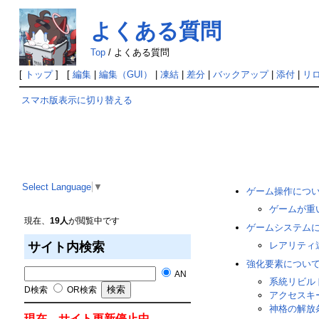
よくある質問
Top
/
よくある質問
[
トップ
] [
編集
|
編集（GUI）
|
凍結
|
差分
|
バックアップ
|
添付
|
リ
スマホ版表示に切り替える
Select Language
▼
ゲーム操作につ
ゲームが重
現在、
19人
が閲覧中です
ゲームシステム
サイト内検索
レアリティ
強化要素につい
AN
系統リビル
D検索
OR検索
アクセスキ
神格の解放
現在、サイト更新停止中