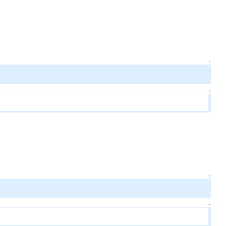
。
↑
↑
↑
↑