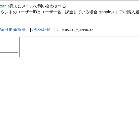
ar.jp
宛てにメールで問い合わせする
ウントのユーザーIDとユーザー名、課金している場合はappleストアの購
m/a/EDK5b1k
🌐
-- [
vPlXvJEMt..
]
2025-05-24 (土) 09:04:45