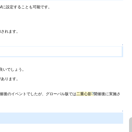
Mに設定することも可能です。
加されます。
↑
良いでしょう。
があります。
催後のイベントでしたが、グローバル版では
二重心影
?
開催後に実施さ
↑