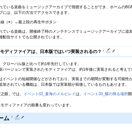
れている楽曲をミュージックアーカイブで視聴することができ、ホームのBG
ブには、以下の方法でアクセスできます。
本線（≡）→最上段の再生中ボタン
れている楽曲は、開催終了時のメンテナンスでミュージックアーカイブに追
種配信サイトでも公開されています。
†
のモディファイアは、日本版ではいつ実装されるの？
、グローバル版と比べて約1年先行しています。
新バージョンで実装されたモディファイアは、約1年後に実装されると考えて
はイベントの短縮開催などがされており、実装までの期間が変動する可能性
追加されている機能は、日本版では実装順が前後しているものもあります。
空之眼」では、
イベント02_蒼海のメルビレイ
は、
イベント03_蝶の帰る場所
開
装モディファイアの順番も変わっています。
ーム
†