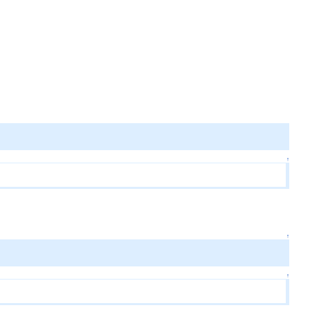
↑
↑
↑