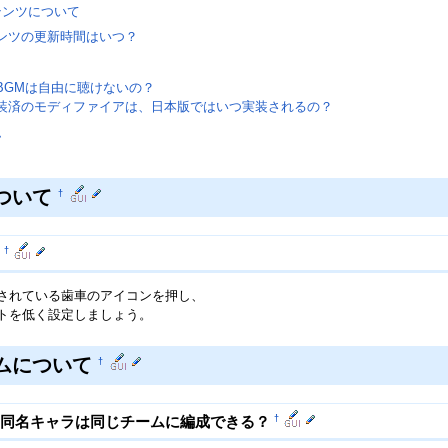
テンツについて
ンツの更新時間はいつ？
BGMは自由に聴けないの？
装済のモディファイアは、日本版ではいつ実装されるの？
ム
ついて
†
†
す
されている歯車のアイコンを押し、
トを低く設定しましょう。
ムについて
†
†
の同名キャラは同じチームに編成できる？