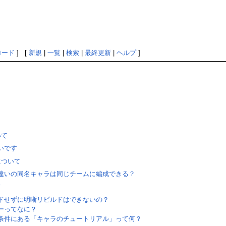
ロード
] [
新規
|
一覧
|
検索
|
最終更新
|
ヘルプ
]
いて
いです
について
違いの同名キャラは同じチームに編成できる？
て
ドせずに明晰リビルドはできないの？
ーってなに？
条件にある「キャラのチュートリアル」って何？