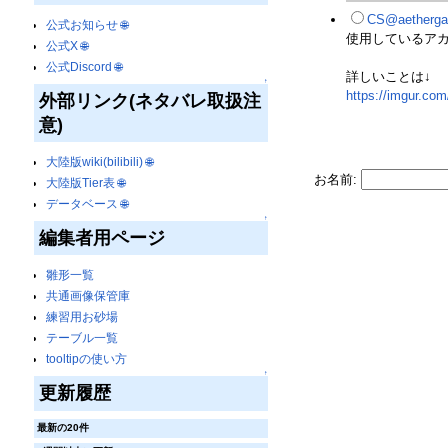
CS@aethergaz
公式お知らせ
🌐
使用しているアカ
公式X
🌐
公式Discord
🌐
詳しいことは↓
↑
https://imgur.co
外部リンク(ネタバレ取扱注
意)
大陸版wiki(bilibili)
🌐
お名前:
大陸版Tier表
🌐
データベース
🌐
↑
編集者用ページ
雛形一覧
共通画像保管庫
練習用お砂場
テーブル一覧
tooltipの使い方
↑
更新履歴
最新の20件