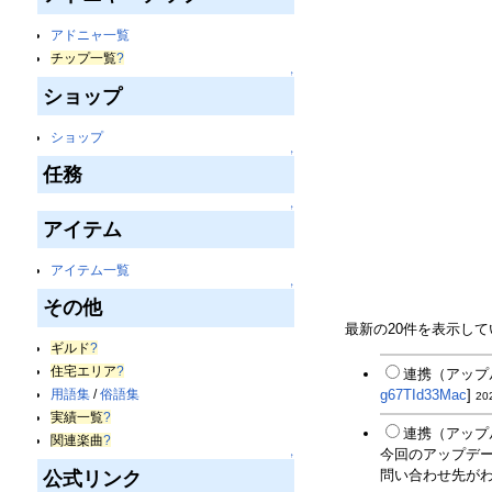
アドニャ一覧
チップ一覧
?
↑
ショップ
ショップ
↑
任務
↑
アイテム
アイテム一覧
↑
その他
最新の20件を表示し
ギルド
?
住宅エリア
?
連携（アップ
用語集
/
俗語集
g67TId33Mac
]
20
実績一覧
?
連携（アップ
関連楽曲
?
今回のアップデ
↑
問い合わせ先がわ
公式リンク