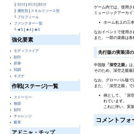
├
Sﾗﾝｸ
|
Aﾗﾝｸ
|
Bﾗﾝｸ
ゲーム内では、使用さ
├
属性別
|
スキルリソース別
ミュージックアーカイ
└
プロフィール
ホーム右上の三
ファンクター一覧
└
★5
|
★4
|
★3
なおイベントで使用さ
↑
また、一部の楽曲は各
強化要素
モディファイア
先行版の実装済
刻印
昇華
中国版
「深空之眼」
は
同調
そのため、深空之眼最
キズナ
なお、グローバル版で
↑
作戦(ステージ)一覧
また、「深空之眼」で
例として、「深
ストーリー
れています。
物資
これに伴い、実
刻印
チャレンジ
コメントフォ
断章
↑
アドニャ・チップ