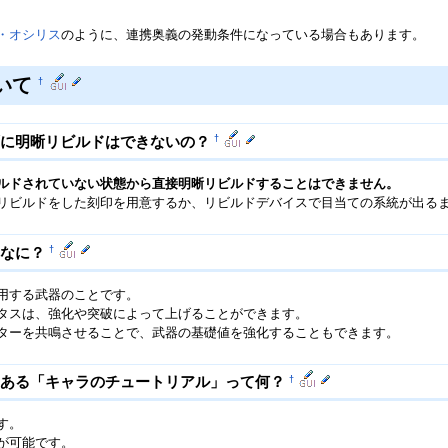
・オシリス
のように、連携奥義の発動条件になっている場合もあります。
いて
†
†
ずに明晰リビルドはできないの？
ルドされていない状態から直接明晰リビルドすることはできません。
リビルドをした刻印を用意するか、リビルドデバイスで目当ての系統が出る
†
てなに？
用する武器のことです。
タスは、強化や突破によって上げることができます。
ターを共鳴させることで、武器の基礎値を強化することもできます。
†
にある「キャラのチュートリアル」って何？
す。
が可能です。