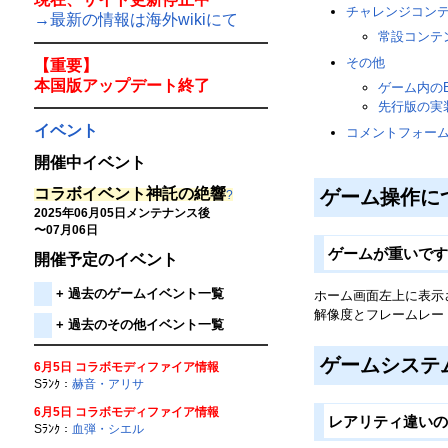
チャレンジコン
→最新の情報は海外wikiにて
常設コンテ
その他
【重要】
本国版アップデート終了
ゲーム内の
先行版の実
イベント
コメントフォー
開催中イベント
コラボイベント神託の絶響
ゲーム操作に
?
2025年06月05日メンテナンス後
〜07月06日
ゲームが重いで
開催予定のイベント
+
過去のゲームイベント一覧
ホーム画面左上に表示
解像度とフレームレー
+
過去のその他イベント一覧
ゲームシステ
6月5日 コラボモディファイア情報
Sﾗﾝｸ：
赫音・アリサ
6月5日 コラボモディファイア情報
レアリティ違い
Sﾗﾝｸ：
血弾・シエル