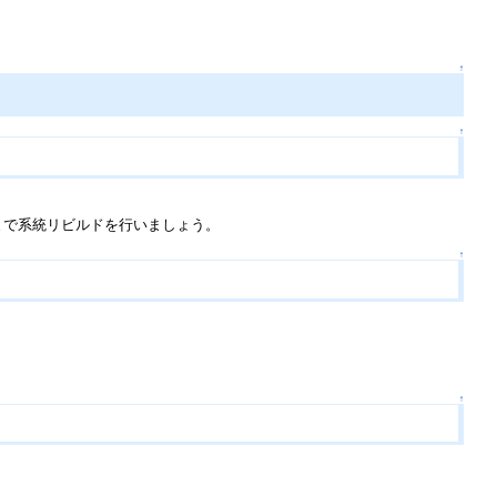
↑
↑
まで系統リビルドを行いましょう。
↑
↑