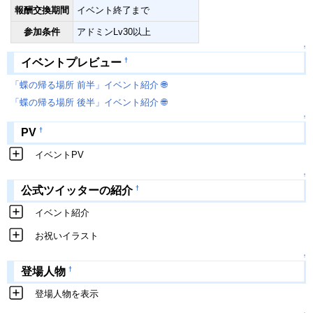
報酬交換期間
イベント終了まで
参加条件
アドミンLv30以上
↑
†
イベントプレビュー
「蝶の帰る場所 前半」イベント紹介
🌐
「蝶の帰る場所 後半」イベント紹介
🌐
↑
†
PV
イベントPV
↑
†
公式ツイッターの紹介
イベント紹介
お祝いイラスト
↑
†
登場人物
登場人物を表示