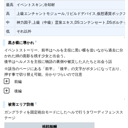
最高
イベントスキン,冷却材
高
上級エンチャントモジュール,リビルドデバイス,仮想通貨ボックス
中
神力因子,上級（中級）霊泉エキス,DSコンテンセート,DSボルテッ
低
それ以外
↑
†
黒き蝶に導かれ
イベントストーリー、前半はヘルを主役に黒い蝶を追いながら過去に分
かれた姉の面影を残す少女と出会う。
後半はヘルメスを主役に物語の裏側や被災した人たちと出会う話
※該当のページにある「前半」「後半」の文字がボタンになっており、
押す事で切り替え可能。分かりづらいので注意
前編
後編
↑
†
被害エリア防衛
ガングラティを固定砲台モードにしたヘルで行うタワーディフェンスス
テージ
挑戦報酬