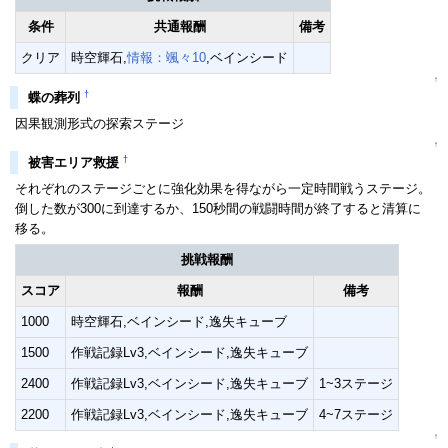
条件
共通報酬
備考
クリア
時空輝石,
情報：颯々10
,ベインシード
↑
†
蝶の葬列
因果観測形式の探索ステージ
↑
†
被害エリア救援
それぞれのステージごとに強化効果を得ながら一定時間戦うステージ。
倒した数が300に到達するか、150秒間の戦闘時間が終了すると清算に
移る。
挑戦報酬
スコア
報酬
備考
1000
時空輝石,ベインシード,逸失キューブ
1500
作戦記録Lv3,ベインシード,逸失キューブ
2400
作戦記録Lv3,ベインシード,逸失キューブ
1~3ステージ
2200
作戦記録Lv3,ベインシード,逸失キューブ
4~7ステージ
↑