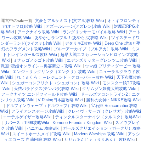
運営中のwiki一覧:
文豪とアルケミスト(文アル)攻略 Wiki
|
オトギフロンティ
ア(オトフロ)攻略 Wiki
|
アズールレーン(アズレン)攻略 Wiki
|
対魔忍RPG攻
略 Wiki
|
アークナイツ攻略 Wiki
|
ラングリッサーモバイル攻略 Wiki
|
アート
ワール攻略 Wiki
|
あやかしランブル！(あやらぶ)攻略 Wiki
|
ツイステッドワ
ンダーランド(ツイステ)攻略 Wiki
|
デタリキZ攻略 Wiki
|
Deep One 虚無と夢
幻のフラグメント攻略Wiki
|
ブルーアーカイブ（ブルアカ）攻略 Wiki
|
ミス
トトレインガールズ攻略 Wiki
|
超昂大戦エスカレーションヒロインズ攻略
Wiki
|
ミナシゴノシゴト攻略 Wiki
|
エデンズリッターグレンツェ攻略 Wiki
|
戦国†恋姫オンライン～奥宴新史～攻略 Wiki
|
ウマ娘 プリティダービー 攻略
Wiki
|
エンジェリックリンク（エンクリ）攻略 Wiki
|
ニューラルクラウド攻
略 Wiki
|
れじぇくろ！ ～レジェンド・クローバー～攻略 Wiki
|
天下布魔攻略
Wiki
|
シュガーコンフリクト（シュガコン）攻略 Wiki
|
モンスター娘TD攻略
Wiki
|
天啓パラドクス(テンパラ)攻略 Wiki
|
クリムゾン妖魔大戦攻略 Wiki
|
アークナイツ エンドフィールド攻略 Wiki
|
ドールズフロントライン2：エク
シリウム攻略 Wiki
|
V Rising日本語攻略 Wiki
|
勝利の女神：NIKKE攻略 Wiki
|
ドルフィンウェーブ（ドルウェブ）攻略Wiki
|
宝石姫 Reincarnation攻略
Wiki
|
アライアンスセージ攻略Wiki
|
クレイヴ・サーガ（クレサガ）攻略Wiki
|
エーテルゲイザー攻略Wiki
|
ティンクルスターナイツ（クルスタ）攻略Wiki
|
リバース：1999攻略Wiki
|
Kemono Friends：Kingdom Wiki
|
スノウブレイ
ク 攻略 Wiki
|
ハニカム 攻略wiki
|
ガールズクリエイション（ガークリ）攻略
Wiki
|
スイートホームメイド攻略 Wiki
|
Modern Warships 攻略 Wiki
|
アッシ
ュエコーズ-白荊回廊-攻略 Wiki
|
りりぃあんじぇ（りりあん） 攻略Wiki
|