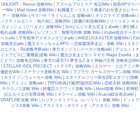
UNLIGHT：Revive 攻略Wiki
|
アズールプロミリア 有志Wiki
|
桜島RPサーバ
ーWiki
|
Mad Island 攻略Wiki
|
転職魔王～リストラ勇者のお仕置きセレナー
デ～ 攻略Wiki
|
サマバケ！すくらんぶる 攻略wiki
|
オリスライズ 攻略wiki
|
ノクティルセント：暁の前に 攻略Wiki
|
鈴蘭の剣攻略Wiki
|
リベリオン ギル
ガメッシュ（リベガメ）攻略Wiki
|
5chどんぐり非公式まとめwiki
|
夢幻楼と
眠れぬ蝶 攻略Wiki
|
レゾナンス：無限号列車 攻略 Wiki
|
Vtuber総合データベ
ースwiki
|
千年戦争アイギスシナリオwiki
|
ANGELICA ASTER 攻略Wiki
|
Elin
攻略有志wiki
|
魔王カリンちゃんRPG ～恋姫建国奔走記～攻略 Wiki
|
エタク
ロニクル：Re攻略考察wiki
|
東方ダンジョンメーカー攻略wiki
|
デュエットナ
イトアビス(二重螺旋)攻略 Wiki
|
魔法少女まどか☆マギカ Magia Exedra（ま
どドラ）攻略有志Wiki
|
東方の迷宮Tri 夢見る乙女と神秘の宝珠 攻略有志Wiki
|
STELLAR IDOL PROJECT（ステラP）攻略Wiki
|
エロゲー・エロアニメ声
優総合Wiki
|
ステラソラ攻略有志 Wiki
|
マブラヴ ガールズガーデン攻略 Wiki
|
ホライゾンウォーカー攻略 Wiki
|
エターナルツリー新生(REエタツリ)攻略
Wiki
|
アイコミ 攻略wiki
|
TRPG怪異討滅譚5版対応Wiki
|
恋姫大戦 攻略Wiki
|
テクロノス攻略 Wiki
|
対魔忍スクワッド攻略 Wiki
|
bloxd攻略 Wiki
|
邪神戦
記ルルイエ少女隊攻略 Wiki
|
キラーイン攻略 Wiki
|
Acacia総合有志wiki
|
DRAPLINE攻略 Wiki
|
レゾナンスリリウム（レゾリリ）攻略 Wiki
|
ドットア
ビスX攻略 Wiki
|
アストラエ・オラティオ（アスオラ）攻略 Wiki