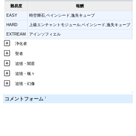
難易度
報酬
EASY
時空輝石,ベインシード,逸失キューブ
HARD
上級エンチャントモジュール,ベインシード,逸失キューブ
EXTREAM
アインソフィエル
浄化者
聖者
追憶・闇星
追憶・颯々
追憶・幻像
↑
†
コメントフォーム