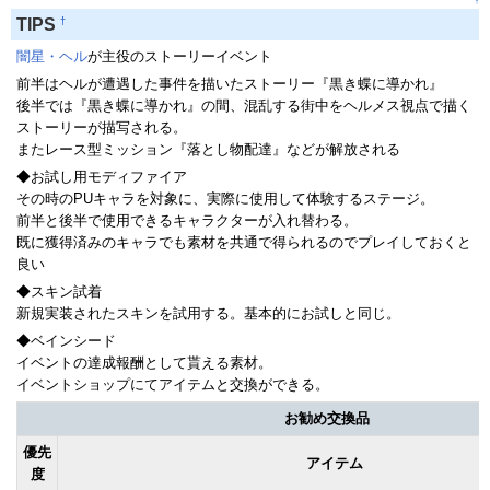
↑
†
TIPS
闇星・ヘル
が主役のストーリーイベント
前半はヘルが遭遇した事件を描いたストーリー『黒き蝶に導かれ』
後半では『黒き蝶に導かれ』の間、混乱する街中をヘルメス視点で描く
ストーリーが描写される。
またレース型ミッション『落とし物配達』などが解放される
◆お試し用モディファイア
その時のPUキャラを対象に、実際に使用して体験するステージ。
前半と後半で使用できるキャラクターが入れ替わる。
既に獲得済みのキャラでも素材を共通で得られるのでプレイしておくと
良い
◆スキン試着
新規実装されたスキンを試用する。基本的にお試しと同じ。
◆ベインシード
イベントの達成報酬として貰える素材。
イベントショップにてアイテムと交換ができる。
お勧め交換品
優先
アイテム
度