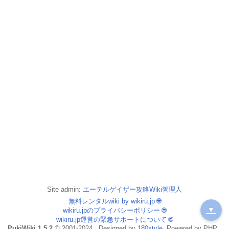
Site admin:
エーテルゲイザー攻略Wiki管理人
無料レンタルwiki by wikiru.jp
🌐
▼
wikiru.jpのプライバシーポリシー
🌐
wikiru.jp運営の緊急サポートについて
🌐
PukiWiki 1.5.2
© 2001-2024 . Designed by
180style
. Powered by PHP .