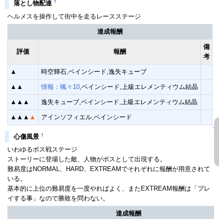
†
落とし物配達
ヘルメスを操作して街中を走るレースステージ
達成報酬
備
評価
報酬
考
▲
時空輝石,ベインシード,逸失キューブ
▲▲
情報：颯々10
,ベインシード,上級エレメンティウム結晶
▲▲▲
逸失キューブ,ベインシード,上級エレメンティウム結晶
▲▲▲
▲
アインソフィエル,ベインシード
↑
†
心傷風景
いわゆるボス戦ステージ
ストーリーに登場した敵、人物がボスとして出現する。
難易度はNORMAL、HARD、EXTREAMでそれぞれに報酬が用意されて
いる。
基本的に上位の難易度を一度やればよく、またEXTREAM報酬は「プレ
イする事」なので勝敗を問わない。
達成報酬