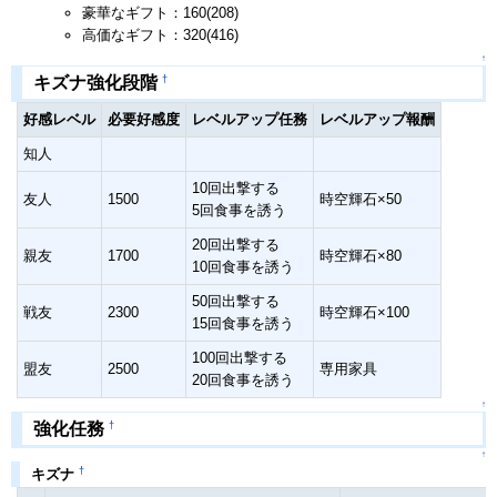
豪華なギフト：160(208)
高価なギフト：320(416)
↑
†
キズナ強化段階
好感レベル
必要好感度
レベルアップ任務
レベルアップ報酬
知人
10回出撃する
友人
1500
時空輝石×50
5回食事を誘う
20回出撃する
親友
1700
時空輝石×80
10回食事を誘う
50回出撃する
戦友
2300
時空輝石×100
15回食事を誘う
100回出撃する
盟友
2500
専用家具
20回食事を誘う
↑
†
強化任務
↑
†
キズナ