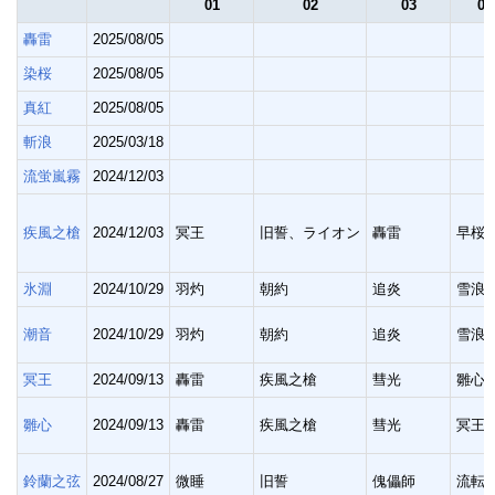
01
02
03
04
轟雷
2025/08/05
染桜
2025/08/05
真紅
2025/08/05
斬浪
2025/03/18
流蛍嵐霧
2024/12/03
疾風之槍
2024/12/03
冥王
旧誓、ライオン
轟雷
早桜
氷淵
2024/10/29
羽灼
朝約
追炎
雪浪
潮音
2024/10/29
羽灼
朝約
追炎
雪浪
冥王
2024/09/13
轟雷
疾風之槍
彗光
雛心
雛心
2024/09/13
轟雷
疾風之槍
彗光
冥王
鈴蘭之弦
2024/08/27
微睡
旧誓
傀儡師
流転