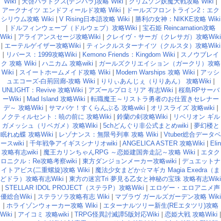
Wiki
|
天啓パラドクス(テンパラ)攻略 Wiki
|
クリムゾン妖魔大戦攻略 Wiki
|
アークナイツ エンドフィールド攻略 Wiki
|
ドールズフロントライン2：エク
シリウム攻略 Wiki
|
V Rising日本語攻略 Wiki
|
勝利の女神：NIKKE攻略 Wiki
|
ドルフィンウェーブ（ドルウェブ）攻略Wiki
|
宝石姫 Reincarnation攻略
Wiki
|
アライアンスセージ攻略Wiki
|
クレイヴ・サーガ（クレサガ）攻略Wiki
|
エーテルゲイザー攻略Wiki
|
ティンクルスターナイツ（クルスタ）攻略Wiki
|
リバース：1999攻略Wiki
|
Kemono Friends：Kingdom Wiki
|
スノウブレイ
ク 攻略 Wiki
|
ハニカム 攻略wiki
|
ガールズクリエイション（ガークリ）攻略
Wiki
|
スイートホームメイド攻略 Wiki
|
Modern Warships 攻略 Wiki
|
アッシ
ュエコーズ-白荊回廊-攻略 Wiki
|
りりぃあんじぇ（りりあん） 攻略Wiki
|
UNLIGHT：Revive 攻略Wiki
|
アズールプロミリア 有志Wiki
|
桜島RPサーバ
ーWiki
|
Mad Island 攻略Wiki
|
転職魔王～リストラ勇者のお仕置きセレナー
デ～ 攻略Wiki
|
サマバケ！すくらんぶる 攻略wiki
|
オリスライズ 攻略wiki
|
ノクティルセント：暁の前に 攻略Wiki
|
鈴蘭の剣攻略Wiki
|
リベリオン ギル
ガメッシュ（リベガメ）攻略Wiki
|
5chどんぐり非公式まとめwiki
|
夢幻楼と
眠れぬ蝶 攻略Wiki
|
レゾナンス：無限号列車 攻略 Wiki
|
Vtuber総合データベ
ースwiki
|
千年戦争アイギスシナリオwiki
|
ANGELICA ASTER 攻略Wiki
|
Elin
攻略有志wiki
|
魔王カリンちゃんRPG ～恋姫建国奔走記～攻略 Wiki
|
エタク
ロニクル：Re攻略考察wiki
|
東方ダンジョンメーカー攻略wiki
|
デュエットナ
イトアビス(二重螺旋)攻略 Wiki
|
魔法少女まどか☆マギカ Magia Exedra（ま
どドラ）攻略有志Wiki
|
東方の迷宮Tri 夢見る乙女と神秘の宝珠 攻略有志Wiki
|
STELLAR IDOL PROJECT（ステラP）攻略Wiki
|
エロゲー・エロアニメ声
優総合Wiki
|
ステラソラ攻略有志 Wiki
|
マブラヴ ガールズガーデン攻略 Wiki
|
ホライゾンウォーカー攻略 Wiki
|
エターナルツリー新生(REエタツリ)攻略
Wiki
|
アイコミ 攻略wiki
|
TRPG怪異討滅譚5版対応Wiki
|
恋姫大戦 攻略Wiki
|