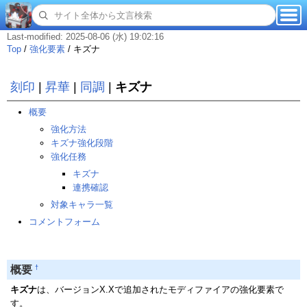
Last-modified: 2025-08-06 (水) 19:02:16
Top
/
強化要素
/
キズナ
刻印
|
昇華
|
同調
|
キズナ
概要
強化方法
キズナ強化段階
強化任務
キズナ
連携確認
対象キャラ一覧
コメントフォーム
†
概要
キズナ
は、バージョンX.Xで追加されたモディファイアの強化要素で
す。