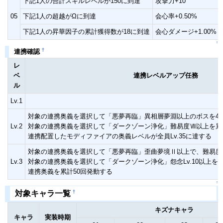
下記1人の合計スキルレベルが150に到達
攻撃力+10
05
下記1人の超越がΩに到達
会心率+0.50%
下記1人の昇華因子の累計獲得数が18に到達
会心ダメージ+1.00%
↑
†
連携確認
レ
ベ
連携レベルアップ任務
ル
Lv.1
対象の連携奥義を選択して「悪夢再臨」異相層夢淵以上のボスを4
Lv.2
対象の連携奥義を選択して「ダークゾーン浄化」難易度Ⅶ以上を累
連携配置したモディファイアの奥義レベルが全員Lv.35に達する
対象の連携奥義を選択して「悪夢再臨」歪曲夢境Ⅱ以上で、難易度
Lv.3
対象の連携奥義を選択して「ダークゾーン浄化」怨念Lv.10以上を
連携奥義を累計50回発動する
↑
†
対象キャラ一覧
キズナキャラ
キャラ
実装時期