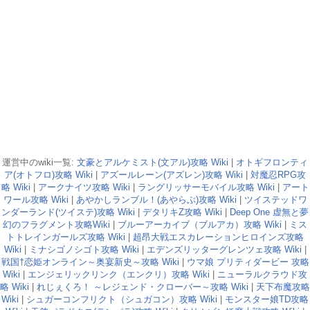
運営中のwiki一覧:
文豪とアルケミスト(文アル)攻略 Wiki
|
オトギフロンティ
ア(オトフロ)攻略 Wiki
|
アズールレーン(アズレン)攻略 Wiki
|
対魔忍RPG攻
略 Wiki
|
アークナイツ攻略 Wiki
|
ラングリッサーモバイル攻略 Wiki
|
アート
ワール攻略 Wiki
|
あやかしランブル！(あやらぶ)攻略 Wiki
|
ツイステッドワ
ンダーランド(ツイステ)攻略 Wiki
|
デタリキZ攻略 Wiki
|
Deep One 虚無と夢
幻のフラグメント攻略Wiki
|
ブルーアーカイブ（ブルアカ）攻略 Wiki
|
ミス
トトレインガールズ攻略 Wiki
|
超昂大戦エスカレーションヒロインズ攻略
Wiki
|
ミナシゴノシゴト攻略 Wiki
|
エデンズリッターグレンツェ攻略 Wiki
|
戦国†恋姫オンライン～奥宴新史～攻略 Wiki
|
ウマ娘 プリティダービー 攻略
Wiki
|
エンジェリックリンク（エンクリ）攻略 Wiki
|
ニューラルクラウド攻
略 Wiki
|
れじぇくろ！ ～レジェンド・クローバー～攻略 Wiki
|
天下布魔攻略
Wiki
|
シュガーコンフリクト（シュガコン）攻略 Wiki
|
モンスター娘TD攻略