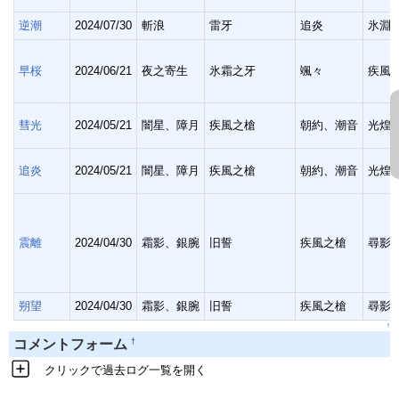
逆潮
2024/07/30
斬浪
雷牙
追炎
氷淵
早桜
2024/06/21
夜之寄生
氷霜之牙
颯々
疾風
彗光
2024/05/21
闇星、障月
疾風之槍
朝約、潮音
光煌
追炎
2024/05/21
闇星、障月
疾風之槍
朝約、潮音
光煌
震離
2024/04/30
霜影、銀腕
旧誓
疾風之槍
尋影
朔望
2024/04/30
霜影、銀腕
旧誓
疾風之槍
尋影
↑
†
コメントフォーム
クリックで過去ログ一覧を開く