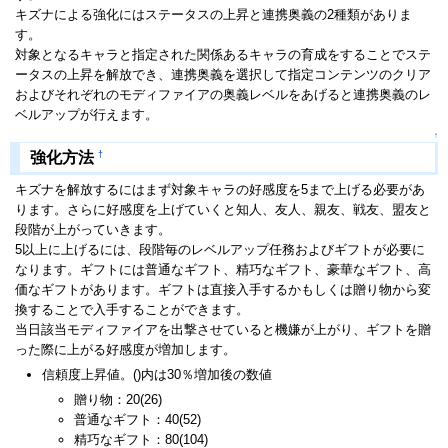
キズナによる強化にはステータスの上昇と連携奥義の2種類がありま
す。
対象となるキャラと指定された関係あるキャラの育成をすることでステ
ータスの上昇を解放でき、連携奥義を選択して指定コンテンツのクリア
およびそれぞれのモディファイアの奥義レベルをあげると連携奥義のレ
ベルアップが行えます。
↑
†
強化方法
キズナを解放するにはまず対象キャラの好感度を5まで上げる必要があ
ります。さらに好感度を上げていくと知人、友人、親友、戦友、盟友と
段階が上がっていきます。
5以上に上げるには、段階毎のレベルアップ任務およびギフトが必要に
なります。ギフトには普通なギフト、精巧なギフト、豪華なギフト、高
価なギフトがあります。ギフトは直接入手するかもしくは贈り物から変
換することで入手することができます。
当日該当モディファイアを出撃させていると機嫌が上がり、ギフトを贈
った際に上がる好感度が増加します。
信頼度上昇値。()内は30％増加後の数値
贈り物：20(26)
普通なギフト：40(52)
精巧なギフト：80(104)